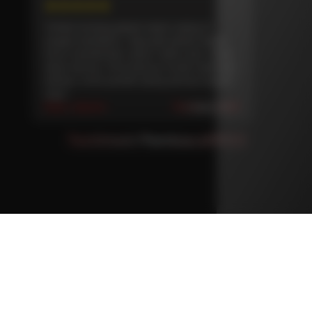
★★★★★
“Artikel tentang jadwal vaksin anjing di
sangat membantu. Saya jadi paham kapan
harus memberikan vaksin rabies dan vaksin
dasar lainnya. Informasinya mudah dipahami
bahkan untuk pemilik anjing pemula seperti
saya.”
Dewi, Jakarta
Pembaca Aktif
Testimoni PembacaRR33
Member
Tell us what you think!
Aktif
Reguler
We'd like to ask you a few questions to help improve
5.000
Rp
ThemeForest.
Nikmati
semua