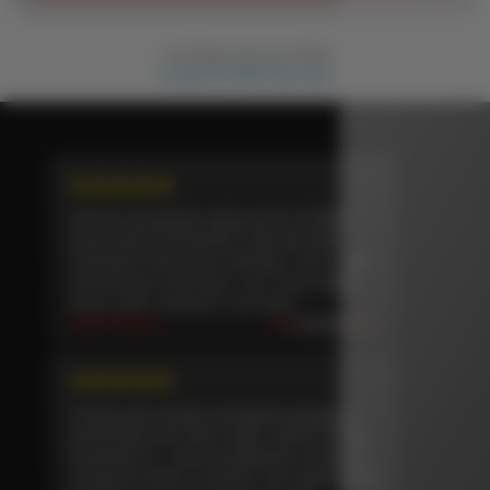
pada perangkat kelas menengah maupun kelas
Tenang,
menawarkan kombinasi kemudahan
premium.
akses, desain responsif, navigasi intuitif, serta
© All Rights Reserved RR33
pembaruan fitur yang konsisten. Hal inilah yang
Contact the RR33 Help Team
membuat
menjadi salah satu pilihan populer bagi
pengguna yang mencari aplikasi Android dengan
pengalaman penggunaan yang praktis dan
efisien.
★★★★★
“Konten perawatan anjing senior di RR33
benar-benar bermanfaat. Saya jadi lebih
memahami kebutuhan olahraga, nutrisi, dan
pemeriksaan kesehatan rutin untuk anjing
yang sudah memasuki usia lanjut.”
Fajar, Medan
Pembaca Aktif
★★★★★
“Anjing saya sempat mengalami gangguan
pencernaan dan diare ringan. Berkat artikel
kesehatan di
, saya mendapatkan wawasan
mengenai hidrasi, probiotik, dan kapan harus