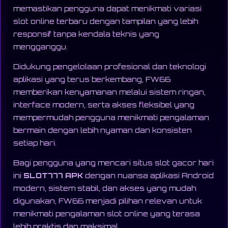
memastikan pengguna dapat menikmati variasi
slot online terbaru dengan tampilan yang lebih
responsif tanpa kendala teknis yang
mengganggu.
Didukung pengelolaan profesional dan teknologi
aplikasi yang terus berkembang, FW66
memberikan kenyamanan melalui sistem ringan,
interface modern, serta akses fleksibel yang
mempermudah pengguna menikmati pengalaman
bermain dengan lebih nyaman dan konsisten
setiap hari.
Bagi pengguna yang mencari situs slot gacor hari
ini
SLOT777 APK
dengan nuansa aplikasi Android
modern, sistem stabil, dan akses yang mudah
digunakan, FW66 menjadi pilihan relevan untuk
menikmati pengalaman slot online yang terasa
lebih praktis dan maksimal.