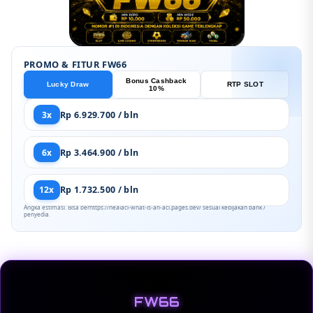
PROMO & FITUR FW66
Bonus Cashback
Lucky Draw
RTP SLOT
10%
3x
Rp 6.929.700 / bln
6x
Rp 3.464.900 / bln
12x
Rp 1.732.500 / bln
Angka estimasi. Bisa berhttps://healacl-what-is-an-acl.pages.dev/ sesuai kebijakan bank /
penyedia.
FW66