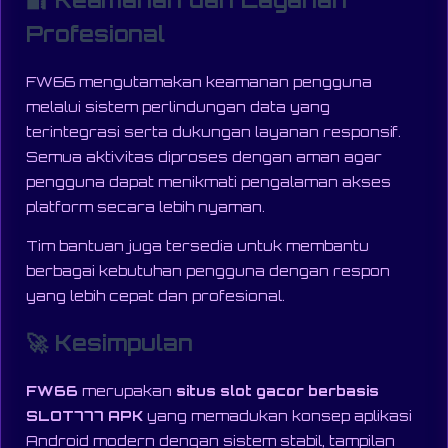
Profesional
FW66 mengutamakan keamanan pengguna
melalui sistem perlindungan data yang
terintegrasi serta dukungan layanan responsif.
Semua aktivitas diproses dengan aman agar
pengguna dapat menikmati pengalaman akses
platform secara lebih nyaman.
Tim bantuan juga tersedia untuk membantu
berbagai kebutuhan pengguna dengan respon
yang lebih cepat dan profesional.
🚀 Kesimpulan
FW66
merupakan
situs slot gacor berbasis
SLOT777 APK
yang memadukan konsep aplikasi
Android modern dengan sistem stabil, tampilan