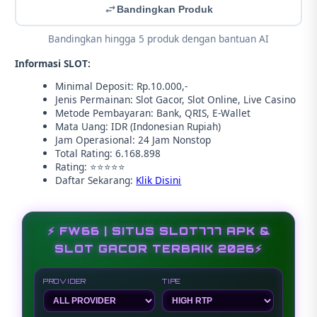
Bandingkan Produk
Bandingkan hingga 5 produk dengan bantuan AI
Informasi SLOT:
Minimal Deposit: Rp.10.000,-
Jenis Permainan: Slot Gacor, Slot Online, Live Casino
Metode Pembayaran: Bank, QRIS, E-Wallet
Mata Uang: IDR (Indonesian Rupiah)
Jam Operasional: 24 Jam Nonstop
Total Rating: 6.168.898
Rating: ⭐⭐⭐⭐⭐
Daftar Sekarang:
Klik Disini
⚡ FW66 | SITUS SLOT777 APK &
SLOT GACOR TERBAIK 2026⚡
PROVIDER
TIPE