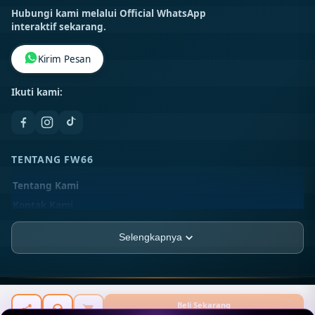
Hubungi kami melalui Official WhatsApp
interaktif sekarang.
Kirim Pesan
Ikuti kami:
TENTANG FW66
Tentang Kami
Kontak Kami
Lokasi Toko
Selengkapnya
FAQ
PT JALURLANGIT 168
JL. Asia Raya Blok BB No. 12-A, Kel. Sukaramai II,
SEO-JALURLANGIT ©
2026
PT JALUR-LANGIT. All rights reserved.
Beli Sekarang
Kec. Medan Area, Kota Medan, Sumatera Utara,
Rp 20.789.000